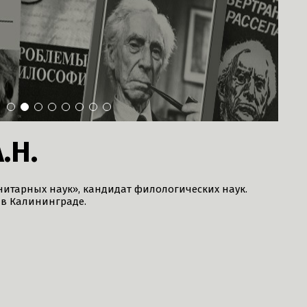
1
2
3
4
5
6
7
8
.Н.
нитарных наук», кандидат филологических наук.
 в Калининграде.