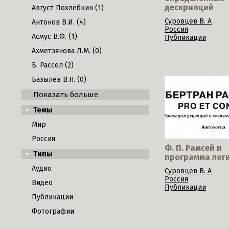
дескрипций
Август Похлёбкин (1)
Суровцев В. А
Антонов В.И. (4)
Россия
Асмус В.Ф. (1)
Публикации
Ахметзянова Л.М. (0)
Б. Рассел (2)
Базылев В.Н. (0)
Показать больше
Темы
Мир
Россия
Ф. П. Рамсей и
Типы
программа лог
Аудио
Суровцев В. А
Россия
Видео
Публикации
Публикации
Фотографии