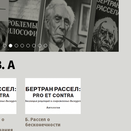
1
2
3
4
5
6
7
8
. А
 о
Б. Рассел о
бесконечности
чания