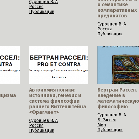
Суровцев В. А
о семантике
Россия
компаративных
Публикации
предикатов
Суровцев В. А
Россия
Публикации
Автономия логики:
Бертран Рассел.
ицизма
источники, генезис и
Введение в
система философии
математическую
раннего Витгенштейна
философию
<Фрагмент>
Суровцев В. А
Б. Рассел
Суровцев В. А
Мир
Россия
Публикации
Публикации