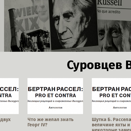
Суровцев В
двух
Что же желал знать
Шутка Б. Рассела
Георг IV?
величине яхты и
некоторые заме