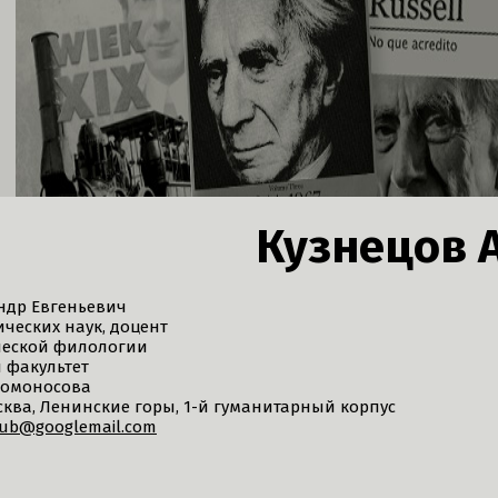
Кузнецов А
ндр Евгеньевич
ческих наук, доцент
ческой филологии
 факультет
Ломоносова
осква, Ленинские горы, 1-й гуманитарный корпус
ub@googlemail.com