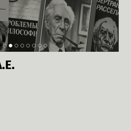
1
2
3
4
5
6
7
8
.Е.