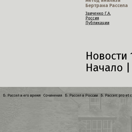
метод анализа
Бертрана Рассела
Заиченко Г.А.
Россия
Публикации
Новости 1
Начало |
Б. Рассел и его время
Сочинения
Б. Рассел в России
Б. Рассел: pro et 