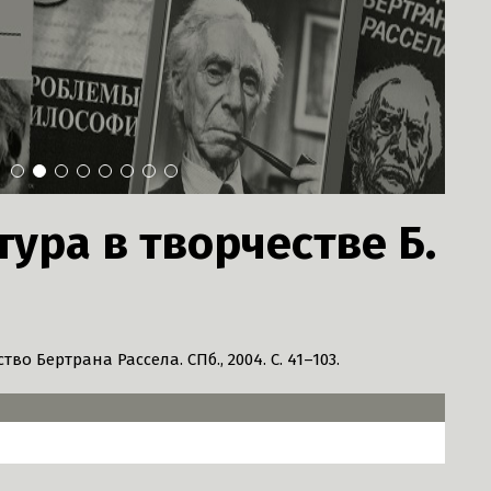
1
2
3
4
5
6
7
8
ура в творчестве Б.
о Бертрана Рассела. СПб., 2004. С. 41–103.