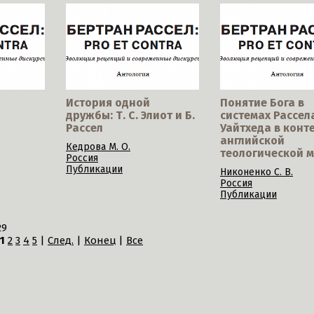
История одной
Понятие Бога в
дружбы: Т. С. Элиот и Б.
системах Рассел
Рассел
Уайтхеда в конт
английской
Кедрова М. О.
теологической 
Россия
Публикации
Никоненко С. В.
Россия
Публикации
29
1
2
3
4
5
|
След.
|
Конец
|
Все