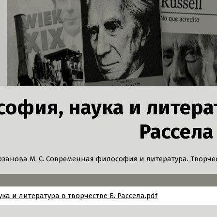
офия, наука и литерат
Рассела
озанова М. С. Современная философия и литература. Творчеств
ка и литература в творчестве Б. Рассела.pdf