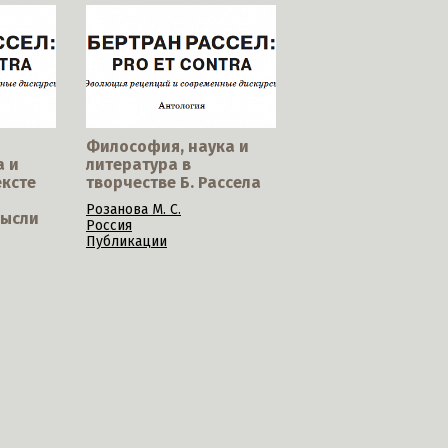
Философия, наука и
а и
литература в
ексте
творчестве Б. Рассела
Розанова М. С.
мысли
Россия
Публикации